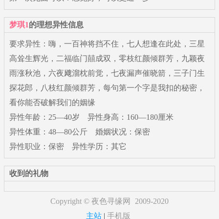
梦琪1
的理想异性信息
要求异性：嗨，一百神将挡不住，七人想逢在此处，三星
高耸生辉光，二福临门囍成双，零枝红颜倾群芳，九颖夜
雨涨秋池，六夜飕溜枕前觉，七夜漏声催晓箭，三子门生
探花郎，八枝红颜倾群芳，每句第一个字是我扣的秘密，
看你能否破解我们的姻缘
异性年龄：25—40岁 异性身高：160—180厘米
异性体重：48—80公斤 婚姻状况：保密
异性职业：保密 异性学历：其它
收到的礼物
Copyright ©
夜色寻缘网
2009-2020
主站
|
手机版