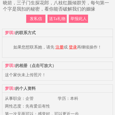
晓箭，三子门生探花郎，八枝红颜倾群芳，每句第一
个字是我扣的秘密，看你能否破解我们的姻缘
发私信
送Ta礼物
举报此人
梦琪1
的联系方式
如果您想联系她，请先
注册
或
登录
再继续操作！
梦琪1
的相册（点击可放大）
这个家伙未上传照片！
梦琪1
的个人资料
从事职业：企管
学历：本科
两性态度：先有爱后有性
第一次见面可以：感觉好，可以更近一步