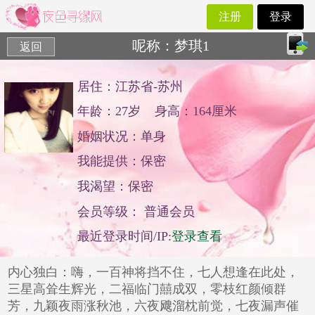
注册
登录
呢称：梦琪1
返回
返回
居住：江苏省-苏州
年龄：27岁
身高：164厘米
婚姻状况：单身
我能提供：保密
我渴望：保密
会员等级： 普通会员
最近登录时间/IP:
登录查看
内心独白：嗨，一百神将挡不住，七人想逢在此处，
三星高耸生辉光，二福临门囍成双，零枝红颜倾群
芳，九颖夜雨涨秋池，六夜飕溜枕前觉，七夜漏声催