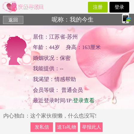
注册
登录
呢称：我的今生
返回
返回
居住：江苏省-苏州
年龄：44岁
身高：163厘米
婚姻状况：保密
我能提供：--
我渴望：情感帮助
会员等级： 普通会员
最近登录时间/IP:
登录查看
内心独白：这个家伙很懒，什么也没写!
发私信
送Ta礼物
举报此人