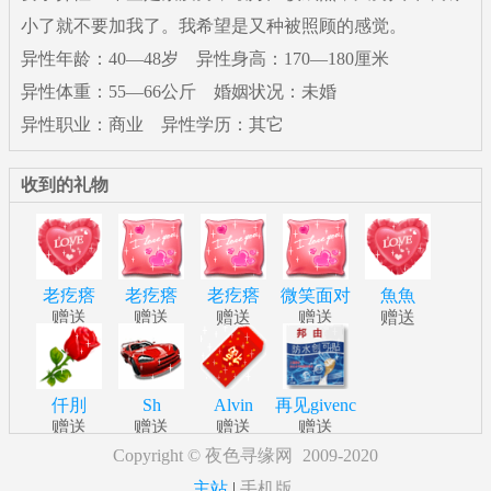
小了就不要加我了。我希望是又种被照顾的感觉。
异性年龄：40—48岁 异性身高：170—180厘米
异性体重：55—66公斤 婚姻状况：未婚
异性职业：商业 异性学历：其它
收到的礼物
老疙瘩
老疙瘩
老疙瘩
微笑面对
魚魚
赠送
赠送
赠送
赠送
赠送
仟刖
Sh
Alvin
再见givenc
赠送
赠送
赠送
赠送
Copyright ©
夜色寻缘网
2009-2020
主站
|
手机版